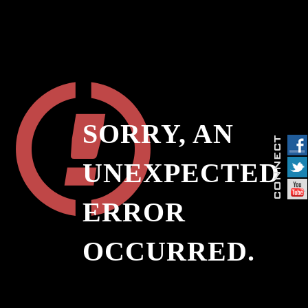
SORRY, AN
UNEXPECTED
ERROR
OCCURRED.