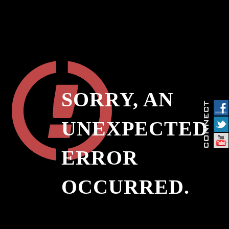
SORRY, AN
UNEXPECTED
ERROR
OCCURRED.