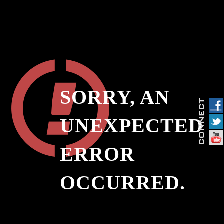
SORRY, AN
UNEXPECTED
ERROR
OCCURRED.