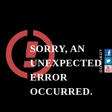
SORRY, AN
UNEXPECTED
ERROR
OCCURRED.