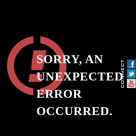
SORRY, AN
UNEXPECTED
ERROR
OCCURRED.