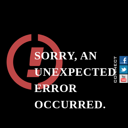
SORRY, AN
UNEXPECTED
ERROR
OCCURRED.