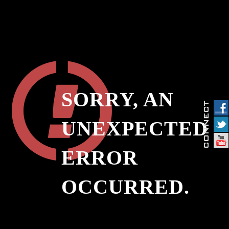
SORRY, AN
UNEXPECTED
ERROR
OCCURRED.