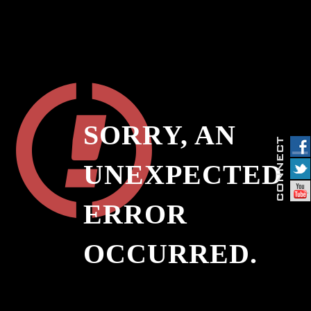
SORRY, AN
UNEXPECTED
ERROR
OCCURRED.