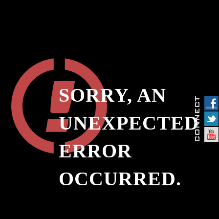
SORRY, AN
UNEXPECTED
ERROR
OCCURRED.