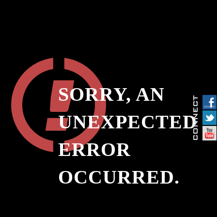
SORRY, AN
UNEXPECTED
ERROR
OCCURRED.