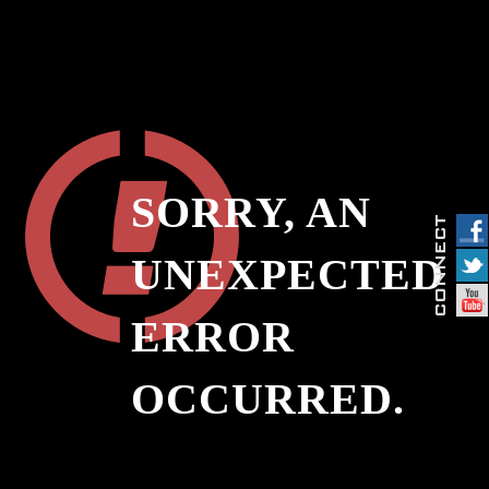
SORRY, AN
UNEXPECTED
ERROR
OCCURRED.