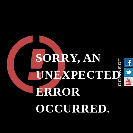
SORRY, AN
UNEXPECTED
ERROR
OCCURRED.