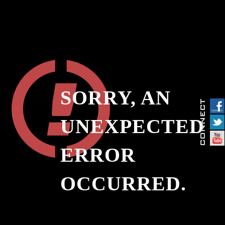
SORRY, AN
UNEXPECTED
ERROR
OCCURRED.