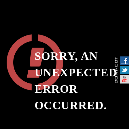
SORRY, AN
UNEXPECTED
ERROR
OCCURRED.