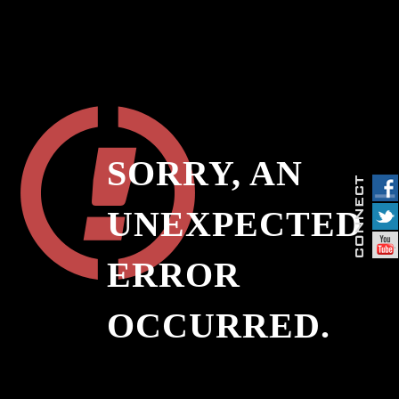
SORRY, AN
UNEXPECTED
ERROR
OCCURRED.