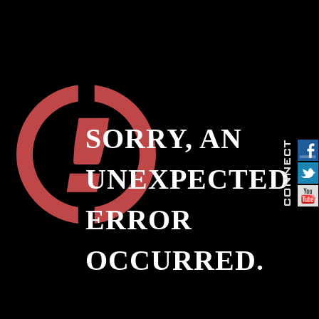
SORRY, AN
UNEXPECTED
ERROR
OCCURRED.